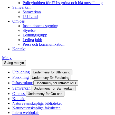
Policyhubben för EU:s gröna och blå omställning
Samverkan
Samverkan
LU Land
Om oss
Institutionens styrning
Styrelse
Ledningsgrupp
Lediga jobb
Press och kommunikation
Kontakt
Meny
Stäng menyn
Utbildning
Undermeny för Utbildning
Forskning
Undermeny för Forskning
Infrastruktur
Undermeny för Infrastruktur
Samverkan
Undermeny för Samverkan
Om oss
Undermeny för Om oss
Kontakt
Naturvetenskapliga biblioteket
Naturvetenskapliga fakulteten
Intern webbplats