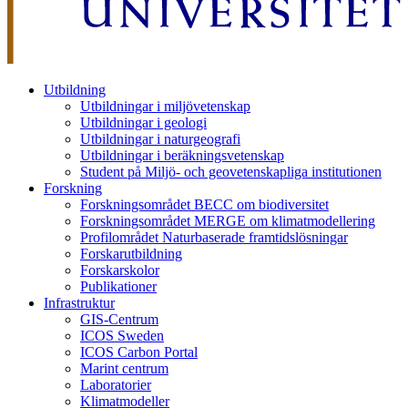
Utbildning
Utbildningar i miljövetenskap
Utbildningar i geologi
Utbildningar i naturgeografi
Utbildningar i beräkningsvetenskap
Student på Miljö- och geovetenskapliga institutionen
Forskning
Forskningsområdet BECC om biodiversitet
Forskningsområdet MERGE om klimatmodellering
Profilområdet Naturbaserade framtidslösningar
Forskarutbildning
Forskarskolor
Publikationer
Infrastruktur
GIS-Centrum
ICOS Sweden
ICOS Carbon Portal
Marint centrum
Laboratorier
Klimatmodeller